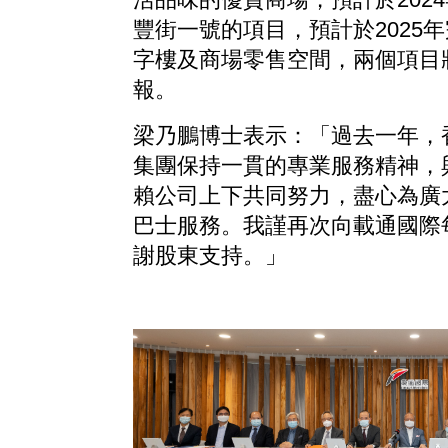
豐街一號的項目，預計於2025
字樓及商場零售空間，兩個項目
報。
梁乃鵬博士表示：「過去一年，
集團保持一貫的專業服務精神，
賴公司上下共同努力，盡心為廣
巴士服務。我謹再次向載通國際
謝股東支持。」