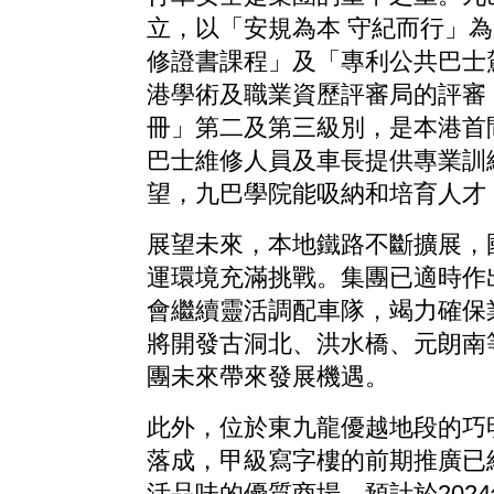
立，以「安規為本 守紀而行」
修證書課程」及「專利公共巴士
港學術及職業資歷評審局的評審
冊」第二及第三級別，是本港首
巴士維修人員及車長提供專業訓
望，九巴學院能吸納和培育人才
展望未來，本地鐵路不斷擴展，
運環境充滿挑戰。集團已適時作
會繼續靈活調配車隊，竭力確保
將開發古洞北、洪水橋、元朗南
團未來帶來發展機遇。
此外，位於東九龍優越地段的巧明
落成，甲級寫字樓的前期推廣已
活品味的優質商場，預計於202