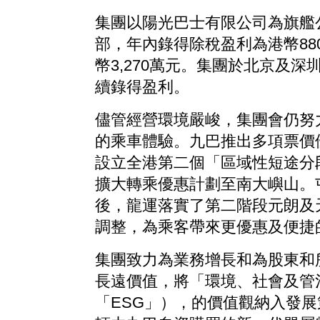
集團以陽光巴士有限公司為旗艦
部，年內錄得除稅盈利為港幣880
幣3,270萬元。集團於北京及深
續錄得盈利。
儘管經營環境嚴峻，集團會仍努
的乘車體驗。九巴推出多項票價
設立全港第二個「區域性短途分
擴大轉乘優惠計劃至南大嶼山。
後，龍運落實了第二階段元朗及
調整，為乘客帶來更優惠及便捷
集團致力為業務增長和為股東和
長遠價值，將「環境、社會及管
「ESG」），的價值觀納入發