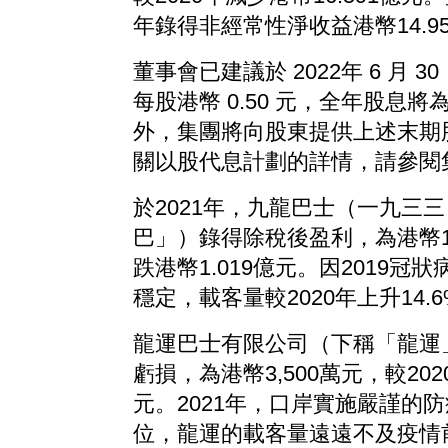
年錄得非經常性淨收益港幣14.9
董事會已建議於 2022年 6 月 
每股港幣 0.50 元，全年股息將為
外，集團將向股東提供上述末期
關以股代息計劃的詳情，請參閱
於2021年，九龍巴士（一九三
巴」）錄得除稅後盈利，為港幣1.
跌港幣1.019億元。因2019冠
穩定，載客量較2020年上升14.
龍運巴士有限公司（下稱「龍運」
虧損，為港幣3,500萬元，較202
元。2021年，口岸實施嚴謹的
位，龍運的載客量遠遠不及疫情