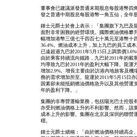
董事會已建議派發普通末期股息每股港幣四角五仙
發之普通中期股息每股港幣一角五仙，全年
鍾士元爵士於會上表示：「集團旗下九巴及龍
面對非常困難的經營環境。國際燃油價格攀升
幅增加港幣三億七千四百七十萬元至港幣十四
36.4%。燃油成本上升，加上九巴的員工成
已遠超過九巴於2011年5月15日上調票價3
由於乘客持續流向鐵路，九巴於2011年的載
均導致九巴於2011年的盈利大幅下降。龍運方面
增加2.9%。增長主要由於訪港內地旅客及
務的需求增加所至。龍運於2011年5月15日
因素卻未能抵銷燃油價格急升以及其他營運支
年的盈利下降。」
集團的非專營運輸業務，包括陽光巴士控股有
亦受到燃油價格上升的不利影響。然而，該
成本上升的影響。集團在北京及深圳的聯營運
穩。
鍾士元爵士續稱：「由於燃油價格持續高企