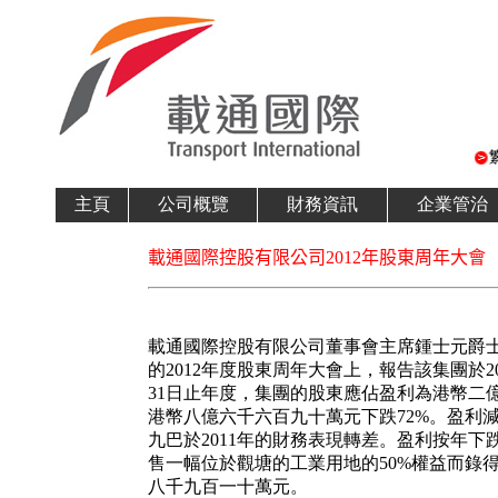
主頁
公司概覽
財務資訊
企業管治
載通國際控股有限公司2012年股東周年大會
載通國際控股有限公司董事會主席鍾士元爵士於今
的2012年度股東周年大會上，報告該集團於20
31日止年度，集團的股東應佔盈利為港幣二億
港幣八億六千六百九十萬元下跌72%。盈利
九巴於2011年的財務表現轉差。盈利按年下跌
售一幅位於觀塘的工業用地的50%權益而錄
八千九百一十萬元。