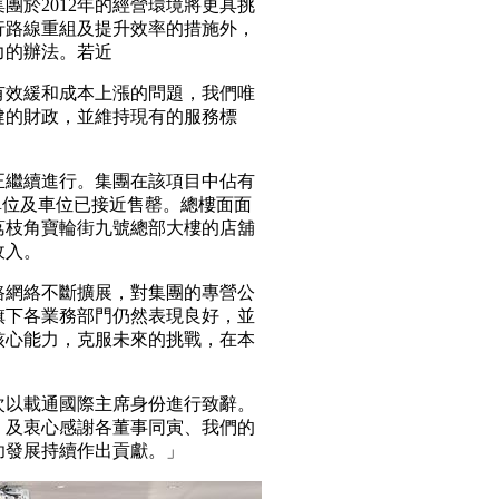
團於2012年的經營環境將更具挑
行路線重組及提升效率的措施外，
力的辦法。若近
有效緩和成本上漲的問題，我們唯
健的財政，並維持現有的服務標
正繼續進行。集團在該項目中佔有
宅單位及車位已接近售罄。總樓面面
荔枝角寶輪街九號總部大樓的店舖
收入。
路網絡不斷擴展，對集團的專營公
旗下各業務部門仍然表現良好，並
核心能力，克服未來的挑戰，在本
次以載通國際主席身份進行致辭。
，及衷心感謝各董事同寅、我們的
功發展持續作出貢獻。」