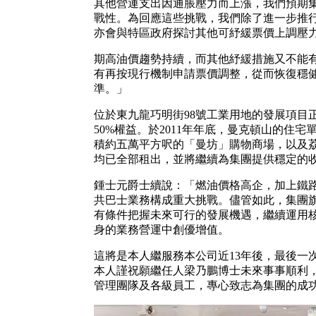
其他營運支出因通脹壓力而上漲，我們預期集
戰性。為回應這些挑戰，我們除了進一步推
亦會與特區政府探討其他可紓緩票價上調壓
期高油價趨勢持續，而其他紓緩措施又不能
有再按現行機制申請票價調整，從而恢復穩
準。」
位於東九龍巧明街98號工業用地的發展項目
50%權益。於2011年年底，曼克頓山的住
積約五萬平方呎的「曼坊」購物商場，以及
均已全部租出，並將繼續為集團提供穩定的
鍾士元爵士續說：「燃油價格高企，加上鐵
共巴士業務構成重大挑戰。儘管如此，集團
有條件把握未來可行的發展機遇，繼續運用
身的業務營運中創優增值。
這將是本人繼服務本公司近13年後，最後一
本人謹祝願繼任人梁乃鵬博士未來事事順利
管理團隊及各級員工，專心致志為集團的成