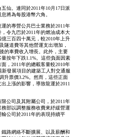
。連同於2011年10月17日派
股息將為每股港幣六角。
運的專營公共巴士業務於2011年
，令九巴於2011年的燃油成本大
億三百四十萬元，較2010年上升
本及隧道費等其他營運支出增加，
.6%後的車費收入增長。此外，主要
客量按年下跌1.1%。這些負面因素
，2011年的總載客量較2010年
機場新發展項目的建築工人對交通服
亦調升票價3.2%。然而，這些正面
出上漲的影響，導致龍運於2011
限公司及其附屬公司，於2011年
業務部以調整服務收費來紓緩營運
輸公司於2011年的表現持續平
、鐵路網絡不斷擴展、以及薪酬和