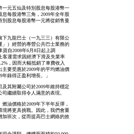
港幣一元五仙及特別股息每股港幣一
期股息每股港幣三角，2009年全年股
年特別股息每股港幣一元將從銷售曼
團旗下九龍巴士（一九三三）有限公
運」）經營的專營公共巴士業務的
車資自2008年6月8日起上調
加上客運需求因經濟下滑及失業率
2.2%，因而大幅抵銷了車費收入
主要受惠於2009年的平均燃油價
09年錄得正盈利增長。」
及其附屬公司於2009年維持穩定
公司繼續取得令人滿意的表現。
燃油價格於2009年下半年反彈，
營環境將更具挑戰。因此，我們會重
增加班次，從而提高巴士網絡的效
金淨額。總樓面面積約50,000