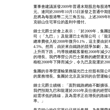
董事會建議派發2009年普通末期股息每股
元。連同於2009年10月15日派發之普通中
息將為每股港幣二元三角五仙。上述2009
克頓山住宅單位的盈利中撥付。
鍾士元爵士於會上表示：「於2009年，集
司（「九巴」）及龍運巴士有限公司（「龍
總車費收入較2008年微升0.1%，這主要由於
4.5%。然而，由於來自鐵路的競爭加劇，
上升而下跌，均導致總載客量較2008年減少
的增長。我們專營公共巴士業務的總營運支出
格較2008年下降而減少，令九巴及龍運於20
集團的非專營運輸業務陽光巴士控股有限公司
的業務增長。集團於北京及深圳的合營運輸
鍾士元爵士續稱：「面對鐵路網絡不斷擴張、
我們預期九巴和龍運於2010年及往後的經
組需求低的路線，及為需求正在增長的路線
率。」
曼克頓山的住宅單位已接近售罄，為集團帶來現