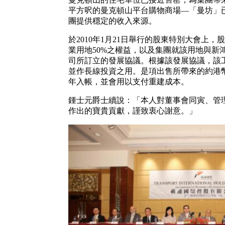
平方呎的曼克頓山平台購物商場—「曼坊」已
團提供穩定的收入來源。
於2010年1月21日舉行的股東特別大會上
業用地50%之權益，以及集團就該用地與新
司所訂立的發展協議。根據該發展協議，該
並作長線投資之用。是項出售所帶來的約港幣
年入帳，並會用以支付重建成本。
鍾士元爵士續說：「本人對董事會同寅、管
作出的寶貴貢獻，謹致衷心謝意。」